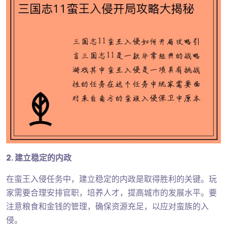
2. 建立稳定的内政
在蛮王入侵任务中，建立稳定的内政是取得胜利的关键。玩
家需要合理安排官职，培养人才，提高城市的发展水平。要
注意粮食和金钱的管理，确保资源充足，以应对蛮族的入
侵。