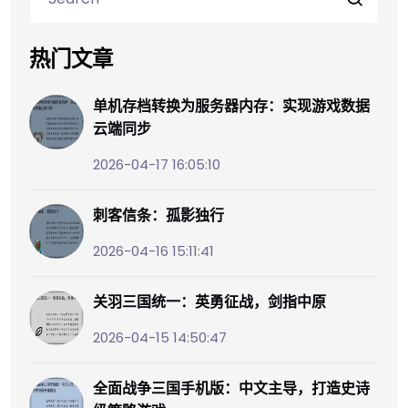
热门文章
单机存档转换为服务器内存：实现游戏数据
云端同步
2026-04-17 16:05:10
刺客信条：孤影独行
2026-04-16 15:11:41
关羽三国统一：英勇征战，剑指中原
2026-04-15 14:50:47
全面战争三国手机版：中文主导，打造史诗