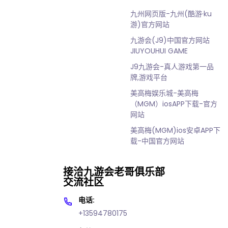
九州网页版-九州(酷游·ku
游)官方网站
九游会(J9)中国官方网站
JIUYOUHUI GAME
J9九游会-真人游戏第一品
牌,游戏平台
美高梅娱乐城-美高梅
（MGM）iosAPP下载-官方
网站
美高梅(MGM)ios安卓APP下
载-中国官方网站
接洽九游会老哥俱乐部
交流社区
电话:
+13594780175