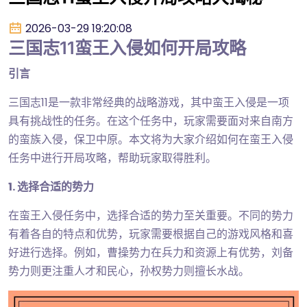
2026-03-29 19:20:08
三国志11蛮王入侵如何开局攻略
引言
三国志11是一款非常经典的战略游戏，其中蛮王入侵是一项
具有挑战性的任务。在这个任务中，玩家需要面对来自南方
的蛮族入侵，保卫中原。本文将为大家介绍如何在蛮王入侵
任务中进行开局攻略，帮助玩家取得胜利。
1. 选择合适的势力
在蛮王入侵任务中，选择合适的势力至关重要。不同的势力
有着各自的特点和优势，玩家需要根据自己的游戏风格和喜
好进行选择。例如，曹操势力在兵力和资源上有优势，刘备
势力则更注重人才和民心，孙权势力则擅长水战。