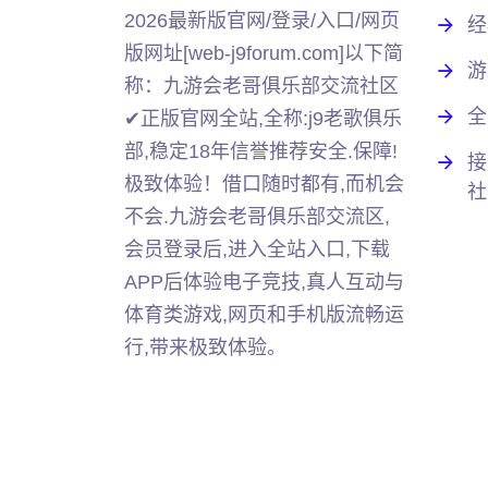
2026最新版官网/登录/入口/网页
经
版网址[web-j9forum.com]以下简
游
称：九游会老哥俱乐部交流社区
全
✔正版官网全站,全称:j9老歌俱乐
部,稳定18年信誉推荐安全.保障!
接
极致体验！借口随时都有,而机会
社
不会.九游会老哥俱乐部交流区,
会员登录后,进入全站入口,下载
APP后体验电子竞技,真人互动与
体育类游戏,网页和手机版流畅运
行,带来极致体验。