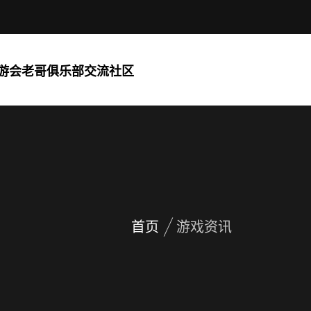
游会老哥俱乐部交流社区
首页
游戏资讯