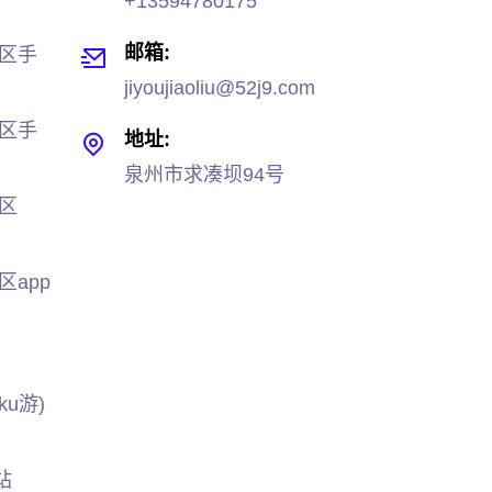
+13594780175
邮箱:
区手
jiyoujiaoliu@52j9.com
区手
地址:
泉州市求凑坝94号
区
app
u游)
站