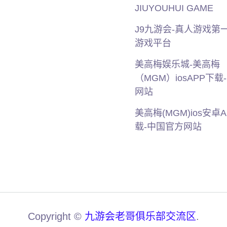
JIUYOUHUI GAME
J9九游会-真人游戏第
游戏平台
美高梅娱乐城-美高梅
（MGM）iosAPP下载
网站
美高梅(MGM)ios安卓
载-中国官方网站
Copyright ©
九游会老哥俱乐部交流区
.