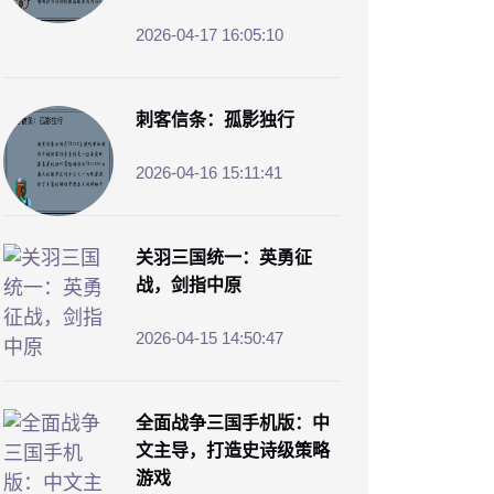
2026-04-17 16:05:10
刺客信条：孤影独行
2026-04-16 15:11:41
关羽三国统一：英勇征
战，剑指中原
2026-04-15 14:50:47
全面战争三国手机版：中
文主导，打造史诗级策略
游戏