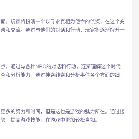
时期，玩家将扮演一个以寻求真相为使命的侦探，在这个充
相遇和交流。通过与他们的对话和行动，玩家将逐渐解开一
。
点，通过与各种NPC的对话和行动，逐渐理解这个时代
侦查和分析能力，通过搜索线索和分析事件各个方面的细
出更多的努力和时间，但是这也是游戏的魅力所在。通过接
经验，提高游戏技能，在游戏中更加轻松自如。