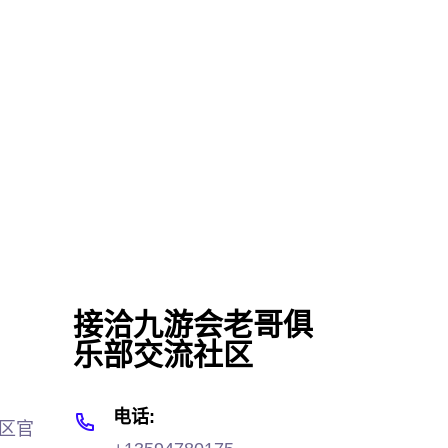
接洽九游会老哥俱
乐部交流社区
电话:
区官