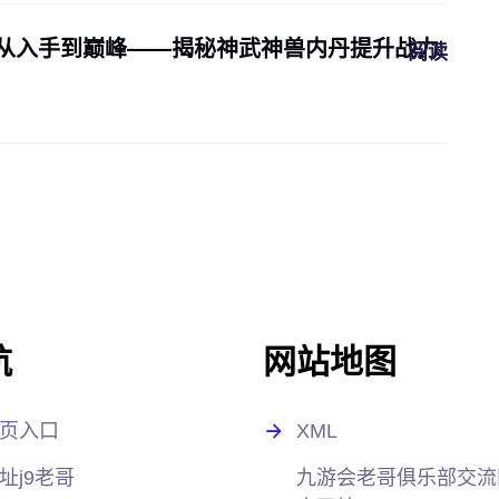
(从入手到巅峰——揭秘神武神兽内丹提升战力
阅读
航
网站地图
页入口
XML
址j9老哥
九游会老哥俱乐部交流